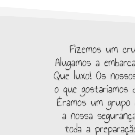
Fizemos um cruz
Alugamos a embarc
Que luxo! Os nossos
o que gostaríamos d
Éramos um grupo d
a nossa segurança
toda a preparaçã