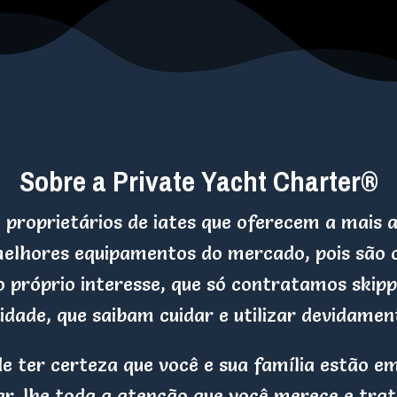
Sobre a Private Yacht Charter®
roprietários de iates que oferecem a mais al
 melhores equipamentos do mercado, pois são 
so próprio interesse, que só contratamos skip
idade, que saibam cuidar e utilizar devidamen
e ter certeza que você e sua família estão
r-lhe toda a atenção que você merece e trat