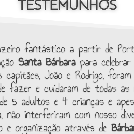
TESTEMUNHOS
eiro fantástico a partir de Porti
ação
Santa Bárbara
para celebrar 
 capitães, João e Rodrigo, foram
e fazer e cuidaram de todas as 
e 5 adultos e 4 crianças e ape
, não interferiram com nosso div
o e organização através de
Bárba