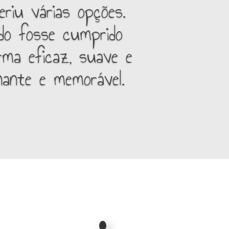
riu várias opções.
do fosse cumprido
rma eficaz, suave e
nante e memorável.