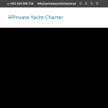
+351 919 556 716
info@privateyachtcharter.pt