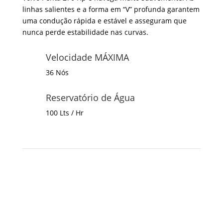
linhas salientes e a forma em “V” profunda garantem
uma condução rápida e estável e asseguram que
nunca perde estabilidade nas curvas.
Velocidade MÁXIMA
36 Nós
Reservatório de Água
100 Lts / Hr
Preços desde 350€
Os nossos preços incluem:
tripulação profissional,
seguros, impostos, champanhe português, vinho
branco, cerveja, refrigerantes, água e snacks ligeiros.
Para um charter personalizado ou semanal, entre em