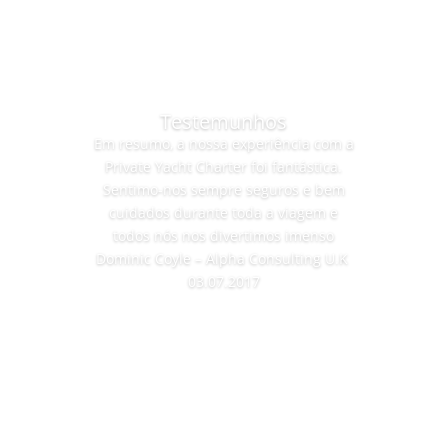
contato connosco.
Testemunhos
Em resumo, a nossa experiência com a
Private Yacht Charter foi fantástica.
Sentimo-nos sempre seguros e bem
cuidados durante toda a viagem e
todos nós nos divertimos imenso
Dominic Coyle – Alpha Consulting U.K
03.07.2017