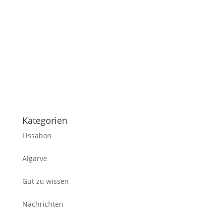
die Algarve besuchen, und in Bezug auf
"Dinge, die an der Algarve zu tun sind" sollten
Sie unsere private Benagil-Tour von Portimão
aus, an Bord einer privaten Luxusyacht mit
Crew nicht verpassen. Die Meereshöhle von...
Kategorien
Lissabon
Algarve
Gut zu wissen
Nachrichten