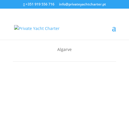
+351 919 556 716
info@privateyachtcharter.pt
Algarve